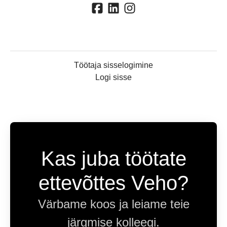
Töötaja sisselogimine
Logi sisse
Kas juba töötate
ettevõttes Veho?
Värbame koos ja leiame teie
järgmise kolleegi.