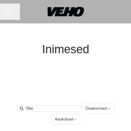
KARJÄÄRIMENÜÜ
Jaga lehte
Inimesed
Osakonnad
Osakonnad
Search
Asukohad
Asukohad